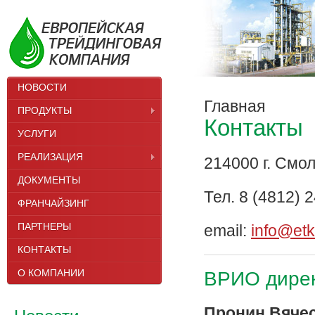
НОВОСТИ
Главная
ПРОДУКТЫ
Контакты
УСЛУГИ
РЕАЛИЗАЦИЯ
214000 г. Смол
ДОКУМЕНТЫ
Тел. 8 (4812) 
ФРАНЧАЙЗИНГ
ПАРТНЕРЫ
email:
info@etko
КОНТАКТЫ
О КОМПАНИИ
ВРИО дире
Пронин Вяче