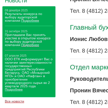
Новости
Тел. 8 (4812) 
09 декабря 2025
Результаты конкурса по
выбору аудиторской
компании
Подробнее
Главный бу
31 октября 2025
Приглашаем Вас принять
Ионис Любов
участие в открытом конкурсе
по выбору аудиторской
компании
Подробнее
Тел. 8 (4812) 2
07 апреля 2025
ООО ЕТК информирует Вас о
наличии заинтересованности
Отдел марк
государственных
предприятий Республики
Беларусь: ОАО «Мозырский
НПЗ» и ОАО «Нафтан» в
Руководител
приобретении
углеводородного сырья во 2
квартале 2025 года
Пронин Вяче
Подробнее
Тел. 8 (4812) 2
Все новости