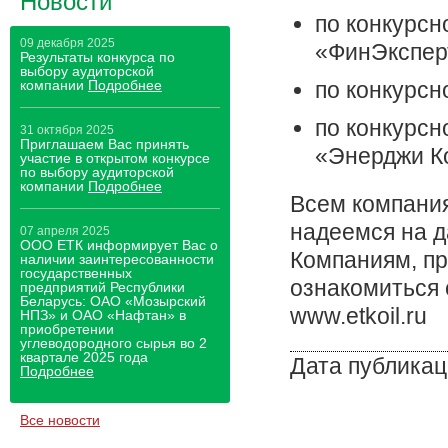
Новости
по конкурс
09 декабря 2025
«ФинЭкспер
Результаты конкурса по
выбору аудиторской
компании
Подробнее
по конкурс
по конкурс
31 октября 2025
Приглашаем Вас принять
«Энерджи К
участие в открытом конкурсе
по выбору аудиторской
компании
Подробнее
Всем компания
надеемся на д
07 апреля 2025
ООО ЕТК информирует Вас о
Компаниям, пр
наличии заинтересованности
государственных
ознакомиться 
предприятий Республики
Беларусь: ОАО «Мозырский
www.etkoil.ru
НПЗ» и ОАО «Нафтан» в
приобретении
углеводородного сырья во 2
квартале 2025 года
Дата публикац
Подробнее
Все новости