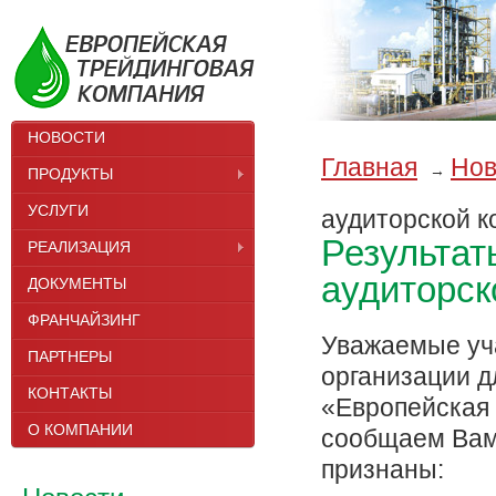
НОВОСТИ
Главная
Нов
→
ПРОДУКТЫ
УСЛУГИ
аудиторской 
Результат
РЕАЛИЗАЦИЯ
аудиторск
ДОКУМЕНТЫ
ФРАНЧАЙЗИНГ
Уважаемые уча
ПАРТНЕРЫ
организации 
КОНТАКТЫ
«Европейская 
О КОМПАНИИ
сообщаем Вам,
признаны: